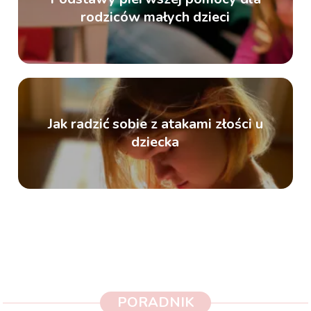
rodziców małych dzieci
Jak radzić sobie z atakami złości u
dziecka
PORADNIK