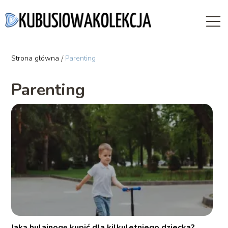
Strona główna
/
Parenting
Parenting
Jaką hulajnogę kupić dla kilkuletniego dziecka?