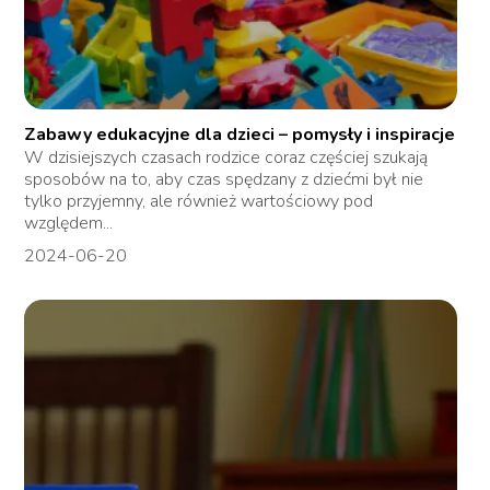
Zabawy edukacyjne dla dzieci – pomysły i inspiracje
W dzisiejszych czasach rodzice coraz częściej szukają
sposobów na to, aby czas spędzany z dziećmi był nie
tylko przyjemny, ale również wartościowy pod
względem...
2024-06-20