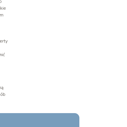
o
kie
am
erty
nić
ną
sób