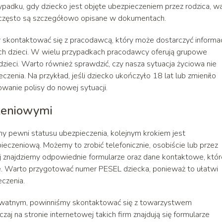
padku, gdy dziecko jest objęte ubezpieczeniem przez rodzica, w
re często są szczegółowo opisane w dokumentach.
skontaktować się z pracodawcą, który może dostarczyć informac
ch dzieci. W wielu przypadkach pracodawcy oferują grupowe
zieci. Warto również sprawdzić, czy nasza sytuacja życiowa nie
czenia. Na przykład, jeśli dziecko ukończyło 18 lat lub zmieniło
wanie polisy do nowej sytuacji.
czeniowymi
my pewni statusu ubezpieczenia, kolejnym krokiem jest
ieczeniową. Możemy to zrobić telefonicznie, osobiście lub przez
ej znajdziemy odpowiednie formularze oraz dane kontaktowe, któr
. Warto przygotować numer PESEL dziecka, ponieważ to ułatwi
eczenia.
prywatnym, powinniśmy skontaktować się z towarzystwem
j na stronie internetowej takich firm znajdują się formularze