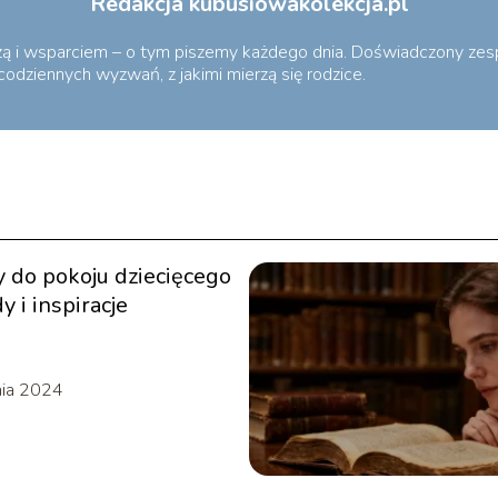
Redakcja kubusiowakolekcja.pl
dzą i wsparciem – o tym piszemy każdego dnia. Doświadczony zespó
codziennych wyzwań, z jakimi mierzą się rodzice.
 do pokoju dziecięcego
y i inspiracje
nia 2024