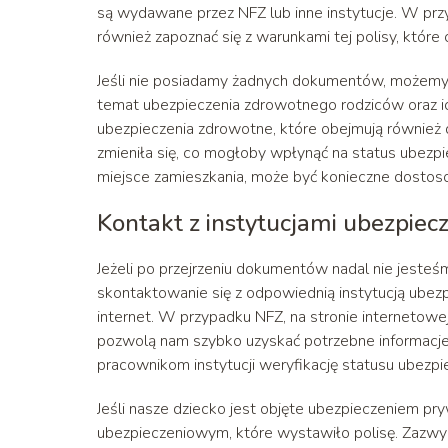
są wydawane przez NFZ lub inne instytucje. W przy
również zapoznać się z warunkami tej polisy, któ
Jeśli nie posiadamy żadnych dokumentów, możemy 
temat ubezpieczenia zdrowotnego rodziców oraz i
ubezpieczenia zdrowotne, które obejmują również d
zmieniła się, co mogłoby wpłynąć na status ubezpie
miejsce zamieszkania, może być konieczne dostoso
Kontakt z instytucjami ubezpie
Jeżeli po przejrzeniu dokumentów nadal nie jesteś
skontaktowanie się z odpowiednią instytucją ubezp
internet. W przypadku NFZ, na stronie internetow
pozwolą nam szybko uzyskać potrzebne informacje
pracownikom instytucji weryfikację statusu ubezpi
Jeśli nasze dziecko jest objęte ubezpieczeniem 
ubezpieczeniowym, które wystawiło polisę. Zazwycza