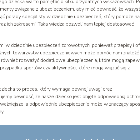
ego dziecka warto pamiętać o kilku przydatnych wskazówkach. P
kumenty związane z ubezpieczeniem, aby mieć pewność, że wszyst
nąć porady specjalisty w dziedzinie ubezpieczeń, który pomoże n
oraz ich zakresami. Taka wiedza pozwoli nam lepiej dostosować
mi w dziedzinie ubezpieczeń zdrowotnych, ponieważ przepisy i of
 różnych towarzystw ubezpieczeniowych może pomóc nam znaleźć
to również rozważyć dodatkowe ubezpieczenia, które mogą zapew
 przypadku sportów czy aktywności, które mogą wiązać się z
ziecka to proces, który wymaga pewnej uwagi oraz
jemy pewność, że nasze dziecko jest objęte odpowiednią ochro
ajważniejsze, a odpowiednie ubezpieczenie może w znaczący spo
y.