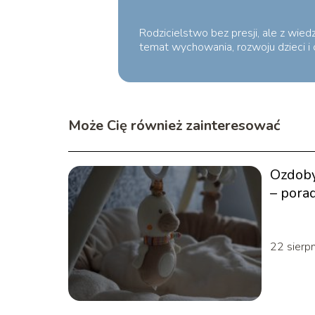
Rodzicielstwo bez presji, ale z wie
temat wychowania, rozwoju dzieci i 
Może Cię również zainteresować
Ozdoby
– porad
22 sierp